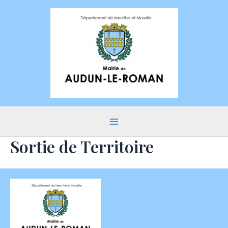
Aller
au
contenu
Main
Sortie de Territoire
Menu