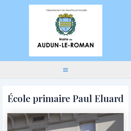
Aller
au
contenu
Main
Menu
École primaire Paul Eluard