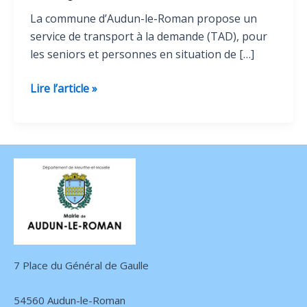
La commune d’Audun-le-Roman propose un
service de transport à la demande (TAD), pour
les seniors et personnes en situation de […]
Transports
Lire l’article »
à
la
demande
7 Place du Général de Gaulle
54560 Audun-le-Roman