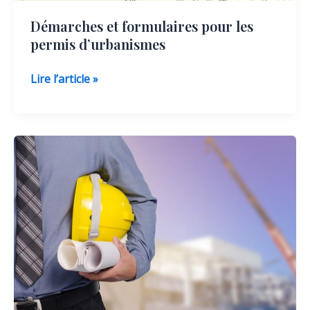
Démarches et formulaires pour les
permis d’urbanismes
Démarches
Lire l’article »
et
formulaires
pour
les
permis
d’urbanismes