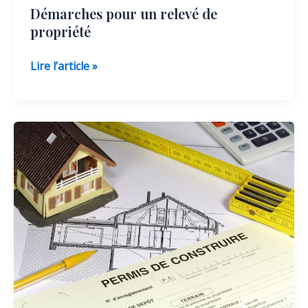
Démarches pour un relevé de
propriété
Démarches
Lire l’article »
pour
un
relevé
de
propriété