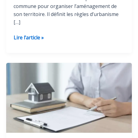
commune pour organiser l’aménagement de
son territoire. Il définit les règles d’urbanisme
[…]
Plan
Lire l’article »
Local
d’Urbanisme
(P.L.U.)