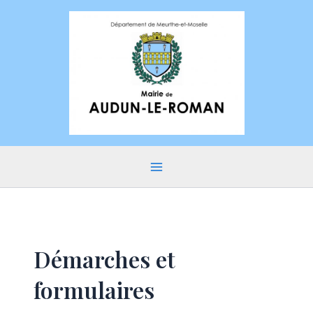
Aller
au
contenu
Main
Menu
Démarches et
formulaires